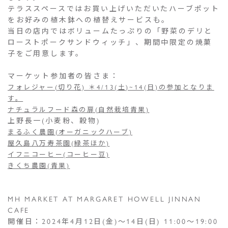
テラススペースではお買い上げいただいたハーブポット
をお好みの植木鉢への植替えサービスも。
当日の店内ではボリュームたっぷりの「野菜のデリと
ローストポークサンドウィッチ」、期間中限定の焼菓
子をご用意します。
マーケット参加者の皆さま：
フォレジャー(切り花) ＊4/13(土)~14(日)の参加となりま
す。
ナチュラルフード森の扉(自然栽培青果)
上野長一(小麦粉、穀物)
まるふく農園(オーガニックハーブ)
屋久島八万寿茶園(緑茶ほか)
イフニコーヒー(コーヒー豆)
きくち農園(青果)
MH MARKET AT MARGARET HOWELL JINNAN
CAFE
開催日：2024年4月12日(金)〜14日(日) 11:00〜19:00