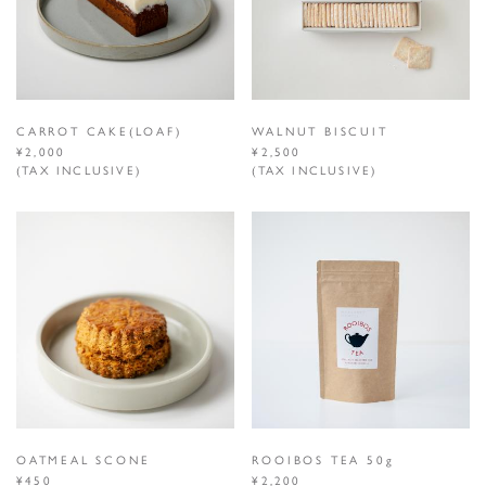
CARROT CAKE(LOAF)
WALNUT BISCUIT
¥2,000
¥2,500
(TAX INCLUSIVE)
(TAX INCLUSIVE)
OATMEAL SCONE
ROOIBOS TEA 50g
¥450
¥2,200